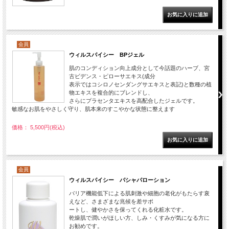
会員
ウィルスパイシー BPジェル
肌のコンディション向上成分として今話題のハーブ、宮
古ビデンス・ピローサエキス(成分
表示ではコシロノセンダングサエキスと表記)と数種の植
物エキスを複合的にブレンドし、
さらにプラセンタエキスを高配合したジェルです。
敏感なお肌をやさしく守り、肌本来のすこやかな状態に整えます
価格： 5,500円(税込)
会員
ウィルスパイシー パシャパローション
バリア機能低下による肌刺激や細胞の老化がもたらす衰
えなど、さまざまな兆候を差サポ
ートし、健やかさを保ってくれる化粧水です。
乾燥肌で潤いがほしい方、しみ・くすみが気になる方に
お勧めです。