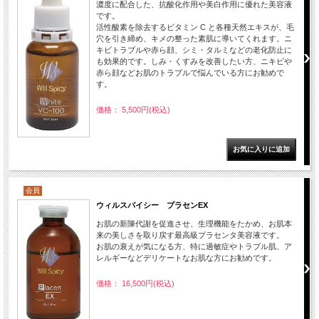
濃度に配合した、抗酸化作用や美白作用に優れた美容液
です。
活性酸素を除去するビタミン C と各種天然エキスが、毛
穴を引き締め、キメの整った素肌に導いてくれます。ニ
キビトラブルや赤ら顔、シミ・タルミなどの老化防止に
も効果的です。しみ・くすみを改善したい方、ニキビや
赤ら顔などお肌のトラブルで悩んでいる方にお勧めで
す。
価格： 5,500円(税込)
会員
ウィルスパイシー プラセンEX
お肌の新陳代謝を促進させ、生理機能をたかめ、お肌本
来の美しさを取り戻す最高級プラセンタ美容液です。
お肌の衰えが気になる方、特に過敏症やトラブル肌、ア
レルギーなどデリケートなお肌な方にお勧めです。
価格： 16,500円(税込)