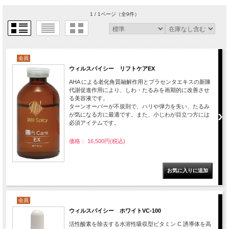
1 / 1ページ
（全9件）
会員
ウィルスパイシー リフトケアEX
AHA による老化角質融解作用とプラセンタエキスの新陳
代謝促進作用により、しわ・たるみを画期的に改善させ
る美容液です。
ターンオーバーが不規則で、ハリや弾力を失い、たるみ
が気になる方に最適です。また、小じわが目立つ方には
必須アイテムです。
価格： 16,500円(税込)
会員
ウィルスパイシー ホワイトVC-100
活性酸素を除去する水溶性吸収型ビタミン C 誘導体を高