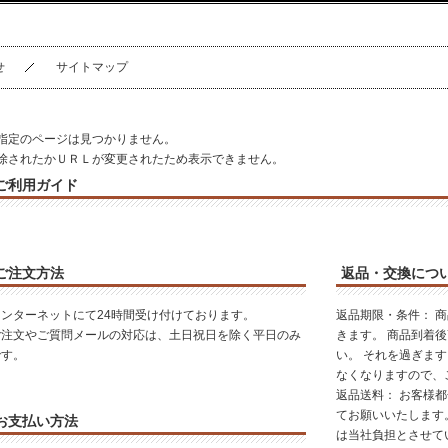
せ
サイトマップ
指定のページは見つかりません。
除されたかＵＲＬが変更されたため表示できません。
ご利用ガイド
ご注文方法
返品・交換につ
インターネットにて24時間受け付けております。
返品期限・条件： 
ご注文やご質問メールの対応は、土日祝日を除く平日のみ
きます。 商品到着
です。
い。 それを過ぎま
なくなりますので、
返品送料： お客様
てお願いいたします
お支払い方法
は当社負担とさせて