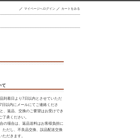
マイページへログイン
カートをみる
いて
商品到着日より7日以内とさせていただ
後7日以内にメールにてご連絡くださ
すと、返品、交換のご要望はお受けでき
ご了承ください。
都合の場合は、返品送料はお客様負担に
。ただし、不良品交換、誤品配送交換
いただきます。