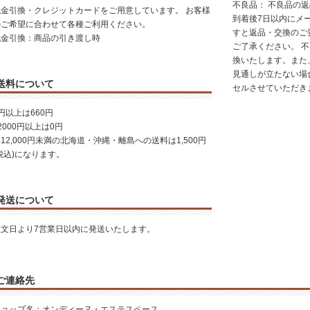
不良品： 不良品の
代金引換・クレジットカードをご用意しています。 お客様
到着後7日以内にメ
のご希望に合わせて各種ご利用ください。
すと返品・交換のご
代金引換：商品の引き渡し時
ご了承ください。 
換いたします。また
見通しが立たない場
送料について
セルさせていただき
円以上は660円
2000円以上は0円
12,000円未満の北海道・沖縄・離島への送料は1,500円
税込)になります。
発送について
注文日より7営業日以内に発送いたします。
ご連絡先
ショップ名：オンディーヌ・エステスペース